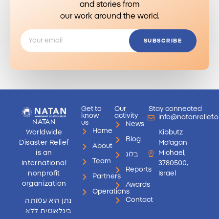
and stories from
our work around the world.
SUBSCRIBE
Get to
Our
Stay connected
know
activity
info@natanrelief.o
NATAN
us
News
Home
Worldwide
Kibbutz
Blog
Disaster Relief
Ma'agan
About
is an
Michael,
בלוג
Team
international
3780500,
Reports
nonprofit
Israel
Partners
organization
Awards
Operations
Contact
נתן היא עמותה
בינלאומית ללא