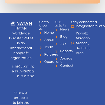
Get to
Our
Stay connected
know
activity
info@natanrelief.o
NATAN
us
News
Home
Worldwide
Kibbutz
Blog
Disaster Relief
Ma'agan
About
is an
Michael,
בלוג
Team
international
3780500,
Reports
nonprofit
Israel
Partners
organization
Awards
Operations
Contact
נתן היא עמותה
בינלאומית ללא
מטרות רווח
Follow us
on social
to join the