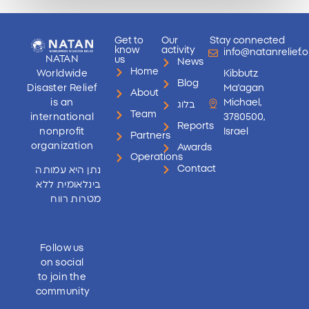
Get to
Our
Stay connected
know
activity
info@natanrelief.o
NATAN
us
News
Home
Worldwide
Kibbutz
Blog
Disaster Relief
Ma'agan
About
is an
Michael,
בלוג
Team
international
3780500,
Reports
nonprofit
Israel
Partners
organization
Awards
Operations
Contact
נתן היא עמותה
בינלאומית ללא
מטרות רווח
Follow us
on social
to join the
community