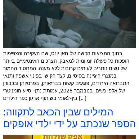
בתוך המציאות הקשה של חאן יונס, שם העקירה והצפיפות
הופכות כל פעולה יומיומית למאבק, הצרכים האינטימיים ביותר
של נשים נותרים לעיתים קרובות ללא מענה. המחסור החמור
במוצרי היגיינה בסיסיים, לצד הקושי בפינוי אשפה ותנאי
התברואה הירודים, פוגעים קשות בבריאותן, בפרטיותן ובכבודן
של אלפי נשים. בנובמבר 2025, עמותת נתן- סיוע הומניטרי
בין-לאומי בשיתוף ארגון כפר הילדים […]
המילים שבין הכאב לתקווה:
הספר שנכתב על ידי ילדי אופקים