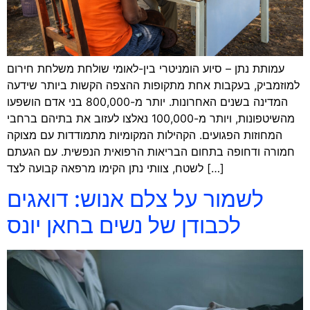
עמותת נתן – סיוע הומניטרי בין-לאומי שולחת משלחת חירום
למוזמביק, בעקבות אחת מתקופות ההצפה הקשות ביותר שידעה
המדינה בשנים האחרונות. יותר מ-800,000 בני אדם הושפעו
מהשיטפונות, ויותר מ-100,000 נאלצו לעזוב את בתיהם ברחבי
המחוזות הפגועים. הקהילות המקומיות מתמודדות עם מצוקה
חמורה ודחופה בתחום הבריאות הרפואית הנפשית. עם הגעתם
לשטח, צוותי נתן הקימו מרפאה קבועה לצד […]
לשמור על צלם אנוש: דואגים
לכבודן של נשים בחאן יונס