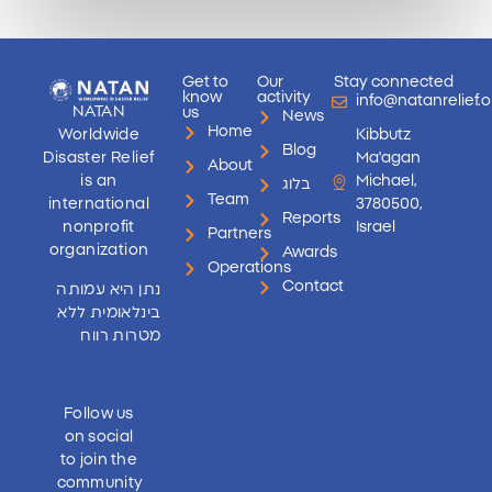
Get to
Our
Stay connected
know
activity
info@natanrelief.o
NATAN
us
News
Home
Worldwide
Kibbutz
Blog
Disaster Relief
Ma'agan
About
is an
Michael,
בלוג
Team
international
3780500,
Reports
nonprofit
Israel
Partners
organization
Awards
Operations
Contact
נתן היא עמותה
בינלאומית ללא
מטרות רווח
Follow us
on social
to join the
community